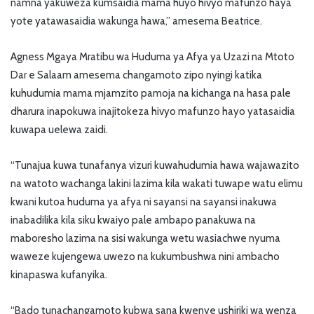
namna yakuweza kumsaidia mama huyo hivyo mafunzo haya
yote yatawasaidia wakunga hawa,” amesema Beatrice.
Agness Mgaya Mratibu wa Huduma ya Afya ya Uzazi na Mtoto
Dar e Salaam amesema changamoto zipo nyingi katika
kuhudumia mama mjamzito pamoja na kichanga na hasa pale
dharura inapokuwa inajitokeza hivyo mafunzo hayo yatasaidia
kuwapa uelewa zaidi.
“Tunajua kuwa tunafanya vizuri kuwahudumia hawa wajawazito
na watoto wachanga lakini lazima kila wakati tuwape watu elimu
kwani kutoa huduma ya afya ni sayansi na sayansi inakuwa
inabadilika kila siku kwaiyo pale ambapo panakuwa na
maboresho lazima na sisi wakunga wetu wasiachwe nyuma
waweze kujengewa uwezo na kukumbushwa nini ambacho
kinapaswa kufanyika.
“Bado tunachangamoto kubwa sana kwenye ushiriki wa wenza