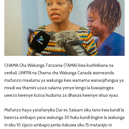
CHAMA Cha Wakunga Tanzania (TAMA) kwa kushirikiana na
serikali ,UNFPA na Chama cha Wakunga Canada wameanda
mafunzo maalumu ya wakunga kwa wamama wanaojifungua ya
mradi wa thamini uzazi salama yenye lengo la kuwajengea
uwezo kwenye kutoa huduma za dharura kwenye vituo vyao.
Mafunzo hayo yatafanyika Dar es Salaam siku tano kwa kundi la
kwanza ambapo yana wakunga 30 huku kundi lingine la wakunga
ni siku 10 zijazo ambapo jumla itakuwa siku 15 matarajio ni