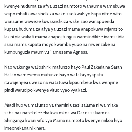
kwenye huduma za afya uzazi na mtoto wanaume wamekuwa
wapo mbali kuwasindikiza wake zao kwahiyo hapa nitoe wito
wanaume waweze kuwasindikiza wake zao wanapoenda
kupata huduma za afya ya uzazi mama anapokuwa mjamzito
lakini pia wakati mama anapojifungua wamsindikize inamsaidia
sana mama kupata moyo kwamba yupo na mwenzake na
kumpunguzia maumivu ” amesema Agness.
Nao wakunga walioshiriki mafunzo hayo Paul Zakaria na Sarah
Hallan wamesema mafunzo hayo watakayoyapata
itawajengea uwezo na watatuwa kipaumbele kwa wengine
pindi warudipo kwenye vituo vyao vya kazi.
Mradi huo wa mafunzo ya thamini uzazi salama ni wa miaka
saba na unatekelezeka kwa mkoa wa Dar es salaam na
Shinganga kwani vifo vya Mama na mtoto kwenye mikoa hiyo
imeonekana ni kinara.