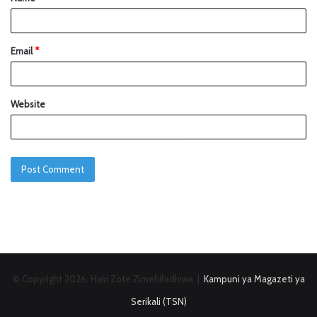
Email
*
Website
© Copyright 2026, Haki Zote Zimehifadhiwa |
Kampuni ya Magazeti ya
Serikali (TSN)