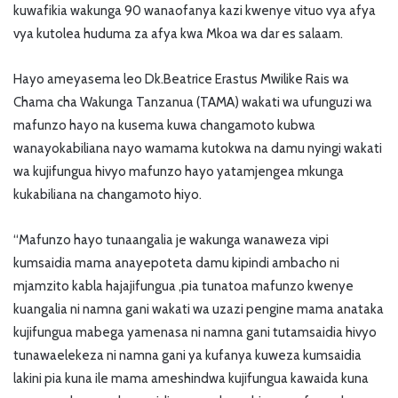
kuwafikia wakunga 90 wanaofanya kazi kwenye vituo vya afya
vya kutolea huduma za afya kwa Mkoa wa dar es salaam.
Hayo ameyasema leo Dk.Beatrice Erastus Mwilike Rais wa
Chama cha Wakunga Tanzanua (TAMA) wakati wa ufunguzi wa
mafunzo hayo na kusema kuwa changamoto kubwa
wanayokabiliana nayo wamama kutokwa na damu nyingi wakati
wa kujifungua hivyo mafunzo hayo yatamjengea mkunga
kukabiliana na changamoto hiyo.
“Mafunzo hayo tunaangalia je wakunga wanaweza vipi
kumsaidia mama anayepoteta damu kipindi ambacho ni
mjamzito kabla hajajifungua ,pia tunatoa mafunzo kwenye
kuangalia ni namna gani wakati wa uzazi pengine mama anataka
kujifungua mabega yamenasa ni namna gani tutamsaidia hivyo
tunawaelekeza ni namna gani ya kufanya kuweza kumsaidia
lakini pia kuna ile mama ameshindwa kujifungua kawaida kuna