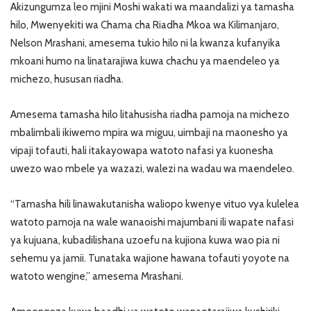
Akizungumza leo mjini Moshi wakati wa maandalizi ya tamasha
hilo, Mwenyekiti wa Chama cha Riadha Mkoa wa Kilimanjaro,
Nelson Mrashani, amesema tukio hilo ni la kwanza kufanyika
mkoani humo na linatarajiwa kuwa chachu ya maendeleo ya
michezo, hususan riadha.
Amesema tamasha hilo litahusisha riadha pamoja na michezo
mbalimbali ikiwemo mpira wa miguu, uimbaji na maonesho ya
vipaji tofauti, hali itakayowapa watoto nafasi ya kuonesha
uwezo wao mbele ya wazazi, walezi na wadau wa maendeleo.
“Tamasha hili linawakutanisha waliopo kwenye vituo vya kulelea
watoto pamoja na wale wanaoishi majumbani ili wapate nafasi
ya kujuana, kubadilishana uzoefu na kujiona kuwa wao pia ni
sehemu ya jamii. Tunataka wajione hawana tofauti yoyote na
watoto wengine,” amesema Mrashani.