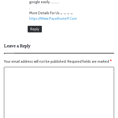
google easily…………
.
M­­­­­­o­­­­­­r­­­­­­e­ D­­­­­­e­­­­­­t­­­­­­a­­­­­­i­­­­­­l­­­­­­s For Us→→→→
https://Www.Payathome9.Com
Reply
Leave a Reply
Your email address will not be published.
Required fields are marked
*