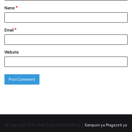
Name
*
Email
*
Website
© Copyright 2026, Haki Zote Zimehifadhiwa |
Kampuni ya Magazeti ya