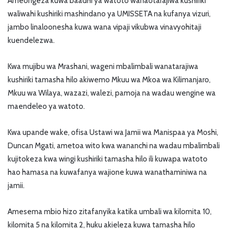
Ameongeza kuwa baadhi ya watoto wanaotarajiwa kushiriki
waliwahi kushiriki mashindano ya UMISSETA na kufanya vizuri,
jambo linaloonesha kuwa wana vipaji vikubwa vinavyohitaji
kuendelezwa.
Kwa mujibu wa Mrashani, wageni mbalimbali wanatarajiwa
kushiriki tamasha hilo akiwemo Mkuu wa Mkoa wa Kilimanjaro,
Mkuu wa Wilaya, wazazi, walezi, pamoja na wadau wengine wa
maendeleo ya watoto.
Kwa upande wake, ofisa Ustawi wa Jamii wa Manispaa ya Moshi,
Duncan Mgati, ametoa wito kwa wananchi na wadau mbalimbali
kujitokeza kwa wingi kushiriki tamasha hilo ili kuwapa watoto
hao hamasa na kuwafanya wajione kuwa wanathaminiwa na
jamii.
Amesema mbio hizo zitafanyika katika umbali wa kilomita 10,
kilomita 5 na kilomita 2, huku akieleza kuwa tamasha hilo