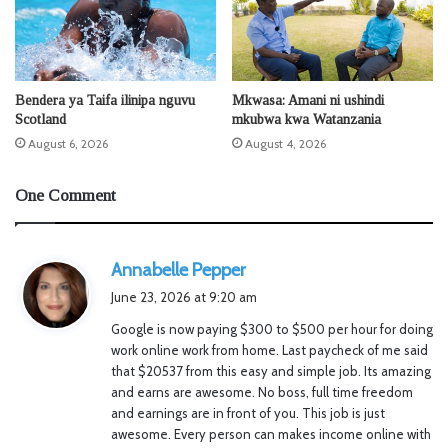
Bendera ya Taifa ilinipa nguvu
Mkwasa: Amani ni ushindi
Scotland
mkubwa kwa Watanzania
August 6, 2026
August 4, 2026
One Comment
s
Annabelle Pepper
a
June 23, 2026 at 9:20 am
y
Google is now paying $300 to $500 per hour for doing
s
work online work from home. Last paycheck of me said
:
that $20537 from this easy and simple job. Its amazing
and earns are awesome. No boss, full time freedom
and earnings are in front of you. This job is just
awesome. Every person can makes income online with