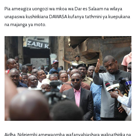
Pia ameagiza uongozi wa mkoa wa Dar es Salaam na wilaya
unapaswa kushirikiana DAWASA kufanya tathmini ya kuepukana
na majanga ya moto.
Aidha, Ndejembi amewaomba wafanyabiashara walioathirika na