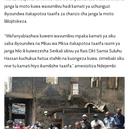
janga la moto kuwa wavumilivu hadi kamati ya uchunguzi
iliyoundwa itakapotoa taarifa za chanzo cha janga la moto
lililojitokeza.
“Wafanyabiashara kuweni wavumilivu mpaka kamati ya siku
saba iliyoundwa na Mkuu wa Mkoa itakapotoa taarifa rasmi ya
janga hilo ili kuiwezesha Serikali sikivu ya Rais Dkt Samia Suluhu
Hassan kuchukua hatua stahiki na kuongeza kuwa, zimebaki siku
nne tu kamati hiyo ikamilishe taarifa,” amesisitiza Ndejembi