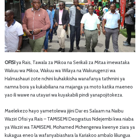
OFISI
ya Rais, Tawala za Mikoa na Serikali za Mitaa imewataka
Wakuu wa Mikoa, Wakuu wa Wilaya na Wakurugenzi wa
Halmashauri zote nchini kuhakikisha wanafanya tathmini ya
namna bora ya kukabiliana na majanga ya moto katika maeneo
yao ili wawe na utayari wa kuyakabili pindi yanapojitokeza.
Maelekezo hayo yametolewa jijini Dar es Salaam na Naibu
Waziri Ofisi ya Rais – TAMISEMI Deogratius Ndejembi kwa niaba
ya Waziri wa TAMISEMI, Mohamed Mchengerwa kwenye ziara ya
kukagua eneo la wafanyabiashara la Kariakoo ambalo liliungua