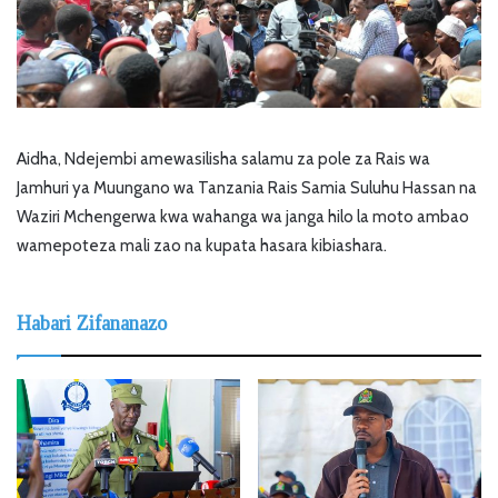
Aidha, Ndejembi amewasilisha salamu za pole za Rais wa
Jamhuri ya Muungano wa Tanzania Rais Samia Suluhu Hassan na
Waziri Mchengerwa kwa wahanga wa janga hilo la moto ambao
wamepoteza mali zao na kupata hasara kibiashara.
Habari Zifananazo