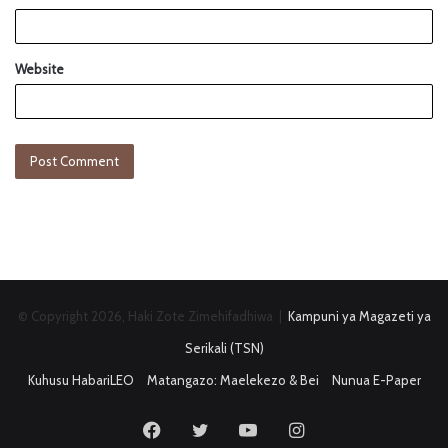
Website
© Copyright 2026, Haki Zote Zimehifadhiwa |
Kampuni ya Magazeti ya
Serikali (TSN)
Kuhusu HabariLEO
Matangazo: Maelekezo & Bei
Nunua E-Paper
Facebook
Twitter
YouTube
Instagram