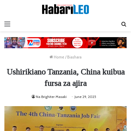
Menu
Ta
Home
/
Biashara
Ushirikiano Tanzania, China kuibua
fursa za ajira
Na Brighiter Masaki
June 29, 2025