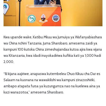
Kwa upande wake, Katibu Mkuu wa Jumuiya ya Wafanyabiashara
wa China nchini Tanzania, Juma Sharobaro, amesema zaidi ya
kampuni 100 kutoka China zimeshajiandaa kutoa ajira kwa vijana
wa Kitanzania, kwa idadi inayokadiriwa kufikia kati ya 1,000 hadi
2,000.
“Ili kijana aajiriwe, anapaswa kutembelea Chuo Kikuu cha Dar es
Salaam na kuonana na wawakilishi wa kampuni zinazoshiriki,
ambapo atapata fursa ya kuzungumza nao na kuelewa aina ya
kazi wanazotoa,” amesema Sharobaro.