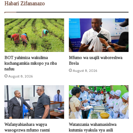
Habari Zifananazo
BOT yahimiza wakulima
Mfumo wa usajili waboreshwa
kuchangamkia mikopo ya riba
Brela
nafuu
August 8, 2026
August 8, 2026
Wafanyabiashara wapya
Watanzania wahamasishwa
wasogezwa mfumo rasmi
kutumia vyakula vya asili