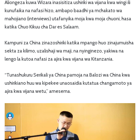
Aliongeza kuwa Wizara inasisitiza ushiriki wa vijana kwa wingi ili
kunufaika na nafasi hizo, ambapo baadhi ya mchakato wa
mahojiano (interviews) utafanyika moja kwa moja chuoni, hasa
katika Chuo Kikuu cha Dar es Salaam.
Kampuni za China zinazoshiriki katika mpango huo zinajumuisha
sekta za kilimo, uzalishaji wa maji, na nyinginezo, yakiwa na
lengo la kutoa nafasi za ajira kwa vijana wa Kitanzania.
“Tunashukuru Serikali ya China pamoja na Balozi wa China kwa
ushirikiano huu wa kipekee unaosaidia kutatua changamoto ya
ajira kwa vijana wetu,” amesema.