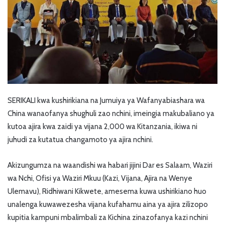
SERIKALI kwa kushirikiana na Jumuiya ya Wafanyabiashara wa
China wanaofanya shughuli zao nchini, imeingia makubaliano ya
kutoa ajira kwa zaidi ya vijana 2,000 wa Kitanzania, ikiwa ni
juhudi za kutatua changamoto ya ajira nchini.
Akizungumza na waandishi wa habari jijini Dar es Salaam, Waziri
wa Nchi, Ofisi ya Waziri Mkuu (Kazi, Vijana, Ajira na Wenye
Ulemavu), Ridhiwani Kikwete, amesema kuwa ushirikiano huo
unalenga kuwawezesha vijana kufahamu aina ya ajira zilizopo
kupitia kampuni mbalimbali za Kichina zinazofanya kazi nchini