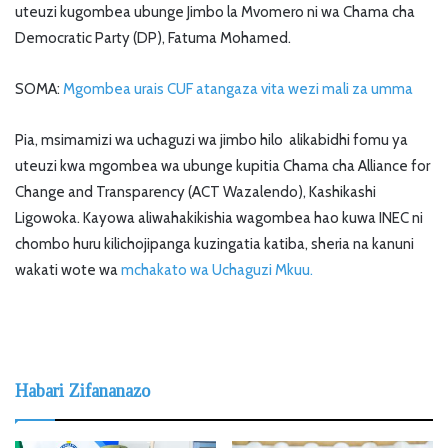
uteuzi kugombea ubunge Jimbo la Mvomero ni wa Chama cha
Democratic Party (DP), Fatuma Mohamed.
SOMA:
Mgombea urais CUF atangaza vita wezi mali za umma
Pia, msimamizi wa uchaguzi wa jimbo hilo alikabidhi fomu ya
uteuzi kwa mgombea wa ubunge kupitia Chama cha Alliance for
Change and Transparency (ACT Wazalendo), Kashikashi
Ligowoka. Kayowa aliwahakikishia wagombea hao kuwa INEC ni
chombo huru kilichojipanga kuzingatia katiba, sheria na kanuni
wakati wote wa
mchakato wa Uchaguzi Mkuu.
Habari Zifananazo