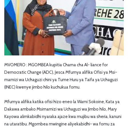
MVOMERO : MGOMBEA kupitia Chama cha Al- liance for
Democratic Change (ADC), Jesca Mfumya alifika Ofisi ya Msi-
mamizi wa Uchaguzi chini ya Tume Huru ya Taifa ya Uchaguzi
(INEC) kwenye jimbo hilo kuchukua fomu.
Mfumya alifika katika ofisi hizo eneo la Wami Sokoine, Kata ya
Dakawa ambako Msimamizi wa Uchaguzi wa Jimbo hilo, Mary
Kayowa alimkabidhi nyaraka ajaze kwa mujibu wa sheria, kanuni
na utaratibu. Mgombea mwingine aliyekabidhi- wa fomu za