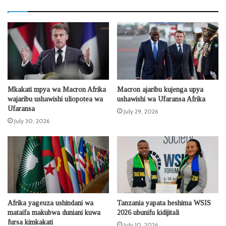
Mkakati mpya wa Macron Afrika
Macron ajaribu kujenga upya
wajaribu ushawishi uliopotea wa
ushawishi wa Ufaransa Afrika
Ufaransa
July 29, 2026
July 30, 2026
Afrika yageuza ushindani wa
Tanzania yapata heshima WSIS
mataifa makubwa duniani kuwa
2026 ubunifu kidijitali
fursa kimkakati
July 10, 2026