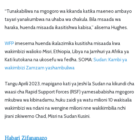
“Tunakabiliwa na mgogoro wa kikanda katika maeneo ambayo
tayari yanakumbwa na uhaba wa chakula. Bila msaada wa
haraka, huenda misaada ikasitishwa kabisa,” alisema Hughes.
WFP
imesema huenda ikalazimika kusitisha misaada kwa
wakimbizi walioko Misri, Ethiopia, Libya na Jamhuri ya Afrika ya
Kati kutokana na ukosefu wa fedha. SOMA:
Sudan: Kambi ya
wakimbizi Zamzam yashambuliwa
Tangu Aprili 2023, mapigano kati ya Jeshi la Sudan na kikundi cha
waasi cha Rapid Support Forces (RSF) yamesababisha mgogoro
mkubwa wa kibinadamu, huku zaidi ya watu milioni 10 wakisalia
wakimbizi wa ndani na wengine milioni nne wakikimbilia nchi
jirani zikiwemo Chad, Misri na Sudan Kusini.
Habari Zifananazo