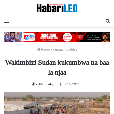
Menu
Ta
Home
/
Kimataifa
/
Africa
Wakimbizi Sudan kukumbwa na baa
la njaa
Kulthum Ally
June 30, 2025