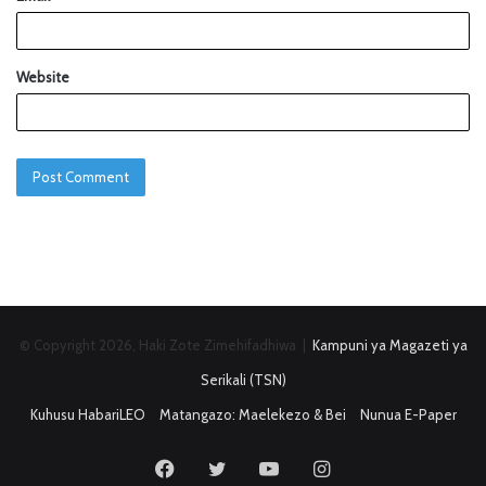
Website
© Copyright 2026, Haki Zote Zimehifadhiwa |
Kampuni ya Magazeti ya
Serikali (TSN)
Kuhusu HabariLEO
Matangazo: Maelekezo & Bei
Nunua E-Paper
Facebook
Twitter
YouTube
Instagram