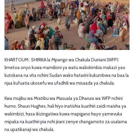
KHARTOUM : SHIRIKA la Mpango wa Chakula Duniani (WFP)
limetoa onyo kuwa mamilioni ya watu waliokimbia makazi yao
kutokana na vita nchini Sudan wako hatarini kukumbwa na baa la
njaa kufuatia ukosefu wa ufadhili wa misaada ya chakula.
Kwa mujibu wa Mratibu wa Masuala ya Dharura wa WFP nchini
humo, Shaun Hughes, hali hiyo inatishia kuathiri zaidi maisha ya
wakimbizi, hasa ikizingatiwa kuwa mapigano hayo yamevuka
mipaka na kuathiri pia nchi jirani zenye changamoto za usalama
na upatikanaji wa chakula.