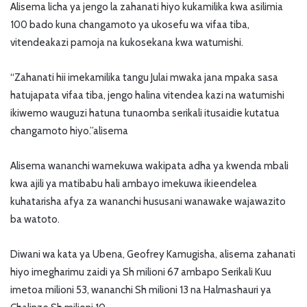
Alisema licha ya jengo la zahanati hiyo kukamilika kwa asilimia
100 bado kuna changamoto ya ukosefu wa vifaa tiba,
vitendeakazi pamoja na kukosekana kwa watumishi.
“Zahanati hii imekamilika tangu Julai mwaka jana mpaka sasa
hatujapata vifaa tiba, jengo halina vitendea kazi na watumishi
ikiwemo wauguzi hatuna tunaomba serikali itusaidie kutatua
changamoto hiyo.”alisema
Alisema wananchi wamekuwa wakipata adha ya kwenda mbali
kwa ajili ya matibabu hali ambayo imekuwa ikieendelea
kuhatarisha afya za wananchi hususani wanawake wajawazito
ba watoto.
Diwani wa kata ya Ubena, Geofrey Kamugisha, alisema zahanati
hiyo imegharimu zaidi ya Sh milioni 67 ambapo Serikali Kuu
imetoa milioni 53, wananchi Sh milioni 13 na Halmashauri ya