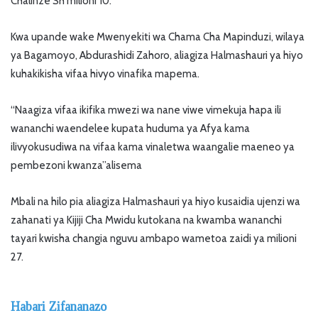
Chalinze Sh milioni 10.
Kwa upande wake Mwenyekiti wa Chama Cha Mapinduzi, wilaya
ya Bagamoyo, Abdurashidi Zahoro, aliagiza Halmashauri ya hiyo
kuhakikisha vifaa hivyo vinafika mapema.
“Naagiza vifaa ikifika mwezi wa nane viwe vimekuja hapa ili
wananchi waendelee kupata huduma ya Afya kama
ilivyokusudiwa na vifaa kama vinaletwa waangalie maeneo ya
pembezoni kwanza”alisema
Mbali na hilo pia aliagiza Halmashauri ya hiyo kusaidia ujenzi wa
zahanati ya Kijiji Cha Mwidu kutokana na kwamba wananchi
tayari kwisha changia nguvu ambapo wametoa zaidi ya milioni
27.
Habari Zifananazo