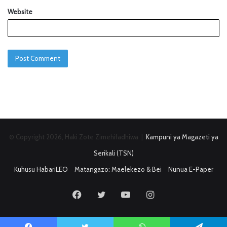
Website
© Copyright 2026, Haki Zote Zimehifadhiwa |
Kampuni ya Magazeti ya
Serikali (TSN)
Kuhusu HabariLEO
Matangazo: Maelekezo & Bei
Nunua E-Paper
Facebook
Twitter
YouTube
Instagram