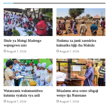
Shule ya Msingi Madenge
Huduma za jamii zaendelea
wajengewa uzio
kuimarika kijiji cha Makulu
August 7, 2026
August 7, 2026
Watanzania wahamasishwa
Mtaalamu atoa somo ufugaji
kutumia vyakula vya asili
wenye tija Nanenane
August 7, 2026
August 7, 2026