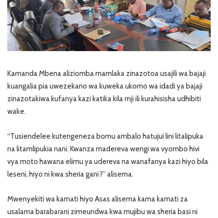
Kamanda Mbena aliziomba mamlaka zinazotoa usajili wa bajaji
kuangalia pia uwezekano wa kuweka ukomo wa idadi ya bajaji
zinazotakiwa kufanya kazi katika kila mji ili kurahisisha udhibiti
wake.
“Tusiendelee kutengeneza bomu ambalo hatujui lini litalipuka
na litamlipukia nani. Kwanza madereva wengi wa vyombo hivi
vya moto hawana elimu ya udereva na wanafanya kazi hiyo bila
leseni, hiyo ni kwa sheria gani?” alisema.
Mwenyekiti wa kamati hiyo Asas alisema kama kamati za
usalama barabarani zimeundwa kwa mujibu wa sheria basi ni