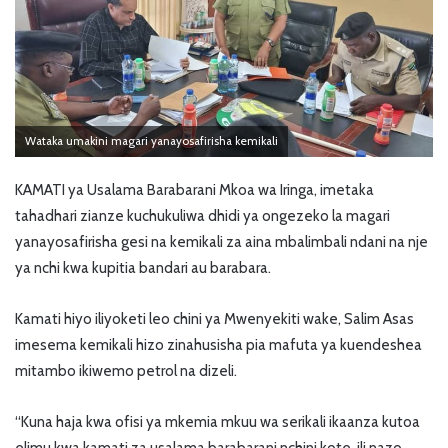
Wataka umakini magari yanayosafirisha kemikali
KAMATI ya Usalama Barabarani Mkoa wa Iringa, imetaka
tahadhari zianze kuchukuliwa dhidi ya ongezeko la magari
yanayosafirisha gesi na kemikali za aina mbalimbali ndani na nje
ya nchi kwa kupitia bandari au barabara.
Kamati hiyo iliyoketi leo chini ya Mwenyekiti wake, Salim Asas
imesema kemikali hizo zinahusisha pia mafuta ya kuendeshea
mitambo ikiwemo petrol na dizeli.
“Kuna haja kwa ofisi ya mkemia mkuu wa serikali ikaanza kutoa
elimu kwa kamati za usalama barabarani nchini kote, ili nazo