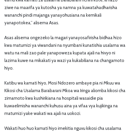
ziwe na maarifa ya kutosha ya namna ya kuwatahadharisha
wananchi pindi majanga yanayohusiana na kemikali
yanapotokea,” alisema Asas.
Asas alisema ongezeko la magari yanayosafirisha bidhaa hizo
kwa matumizi ya viwandani na nyumbani kunatishia usalama wa
watu na mali zao pale yanapoweza kupata ajali na hivyo ni
lazima kuwe na mikakati ya wazi ya kukabiliana na changamoto
hiyo.
Katibu wa kamati hiyo, Mosi Ndozero ambaye pia ni Mkuu wa
Kikosi cha Usalama Barabarani Mkoa wa Iringa aliomba kikosi cha
zimamoto kwa kushirikiana na hospitali wasaidie pia
kuwaelimisha wananchi kuhusu aina ya vifaa vya kujikinga na
matumizi yake wakati wa ajali na uokozi.
Wakati huo huo kamati hiyo imekitia nguvu kikosi cha usalama