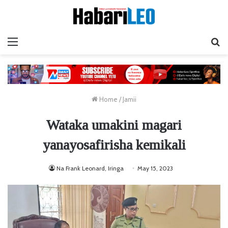
Menu
Ta
Home
/
Jamii
Wataka umakini magari
yanayosafirisha kemikali
Na Frank Leonard, Iringa
May 15, 2023