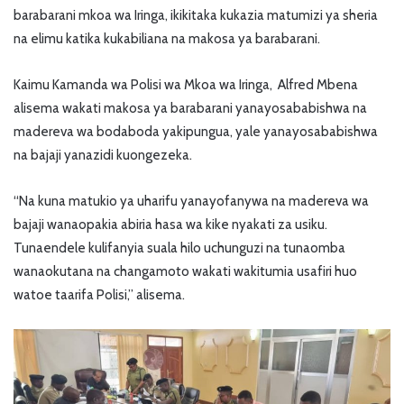
barabarani mkoa wa Iringa, ikikitaka kukazia matumizi ya sheria
na elimu katika kukabiliana na makosa ya barabarani.
Kaimu Kamanda wa Polisi wa Mkoa wa Iringa, Alfred Mbena
alisema wakati makosa ya barabarani yanayosababishwa na
madereva wa bodaboda yakipungua, yale yanayosababishwa
na bajaji yanazidi kuongezeka.
“Na kuna matukio ya uharifu yanayofanywa na madereva wa
bajaji wanaopakia abiria hasa wa kike nyakati za usiku.
Tunaendele kulifanyia suala hilo uchunguzi na tunaomba
wanaokutana na changamoto wakati wakitumia usafiri huo
watoe taarifa Polisi,” alisema.