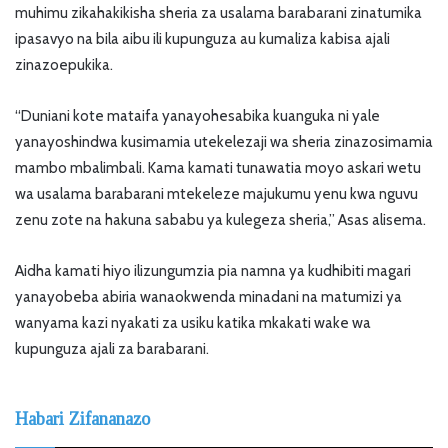
muhimu zikahakikisha sheria za usalama barabarani zinatumika
ipasavyo na bila aibu ili kupunguza au kumaliza kabisa ajali
zinazoepukika.
“Duniani kote mataifa yanayohesabika kuanguka ni yale
yanayoshindwa kusimamia utekelezaji wa sheria zinazosimamia
mambo mbalimbali. Kama kamati tunawatia moyo askari wetu
wa usalama barabarani mtekeleze majukumu yenu kwa nguvu
zenu zote na hakuna sababu ya kulegeza sheria,” Asas alisema.
Aidha kamati hiyo ilizungumzia pia namna ya kudhibiti magari
yanayobeba abiria wanaokwenda minadani na matumizi ya
wanyama kazi nyakati za usiku katika mkakati wake wa
kupunguza ajali za barabarani.
Habari Zifananazo