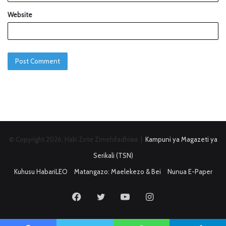
Website
© Copyright 2026, Haki Zote Zimehifadhiwa |
Kampuni ya Magazeti ya
Serikali (TSN)
Kuhusu HabariLEO
Matangazo: Maelekezo & Bei
Nunua E-Paper
Facebook
Twitter
YouTube
Instagram