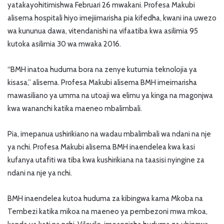
yatakayohitimishwa Februari 26 mwakani. Profesa Makubi
alisema hospitali hiyo imejiimarisha pia kifedha, kwani ina uwezo
wa kununua dawa, vitendanishi na vifaatiba kwa asilimia 95
kutoka asilimia 30 wa mwaka 2016.
“BMH inatoa huduma bora na zenye kutumia teknolojia ya
kisasa,” alisema. Profesa Makubi alisema BMH imeimarisha
mawasiliano ya umma na utoaji wa elimu ya kinga na magonjwa
kwa wananchi katika maeneo mbalimbali.
Pia, imepanua ushirikiano na wadau mbalimbali wa ndani na nje
ya nchi. Profesa Makubi alisema BMH inaendelea kwa kasi
kufanya utafiti wa tiba kwa kushirikiana na taasisi nyingine za
ndani na nje ya nchi.
BMH inaendelea kutoa huduma za kibingwa kama Mkoba na
Tembezi katika mikoa na maeneo ya pembezoni mwa mkoa,