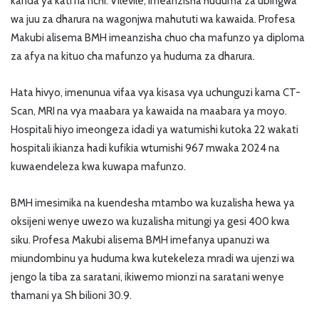
kanda ya kati na nchi. Vilevile, imeanzisha huduma za ubingwa
wa juu za dharura na wagonjwa mahututi wa kawaida. Profesa
Makubi alisema BMH imeanzisha chuo cha mafunzo ya diploma
za afya na kituo cha mafunzo ya huduma za dharura.
Hata hivyo, imenunua vifaa vya kisasa vya uchunguzi kama CT-
Scan, MRI na vya maabara ya kawaida na maabara ya moyo.
Hospitali hiyo imeongeza idadi ya watumishi kutoka 22 wakati
hospitali ikianza hadi kufikia wtumishi 967 mwaka 2024 na
kuwaendeleza kwa kuwapa mafunzo.
BMH imesimika na kuendesha mtambo wa kuzalisha hewa ya
oksijeni wenye uwezo wa kuzalisha mitungi ya gesi 400 kwa
siku. Profesa Makubi alisema BMH imefanya upanuzi wa
miundombinu ya huduma kwa kutekeleza mradi wa ujenzi wa
jengo la tiba za saratani, ikiwemo mionzi na saratani wenye
thamani ya Sh bilioni 30.9.