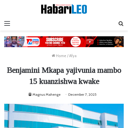
Menu
Ta
Home
/
Afya
Benjamini Mkapa yajivunia mambo
15 kuanzishwa kwake
Magnus Mahenge
December 7, 2025