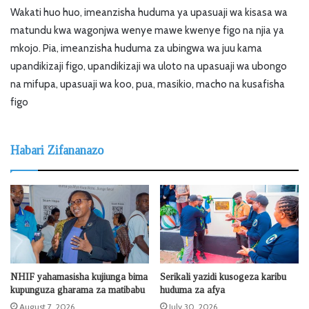
Wakati huo huo, imeanzisha huduma ya upasuaji wa kisasa wa
matundu kwa wagonjwa wenye mawe kwenye figo na njia ya
mkojo. Pia, imeanzisha huduma za ubingwa wa juu kama
upandikizaji figo, upandikizaji wa uloto na upasuaji wa ubongo
na mifupa, upasuaji wa koo, pua, masikio, macho na kusafisha
figo
Habari Zifananazo
NHIF yahamasisha kujiunga bima
Serikali yazidi kusogeza karibu
kupunguza gharama za matibabu
huduma za afya
August 7, 2026
July 30, 2026