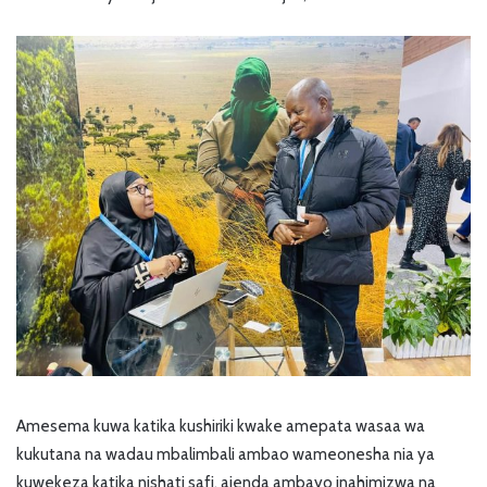
Amesema kuwa katika kushiriki kwake amepata wasaa wa
kukutana na wadau mbalimbali ambao wameonesha nia ya
kuwekeza katika nishati safi, ajenda ambayo inahimizwa na