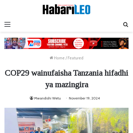
Menu
Ta
Home
/
Featured
COP29 wainufaisha Tanzania hifadhi
ya mazingira
Mwandishi Wetu
November 19, 2024