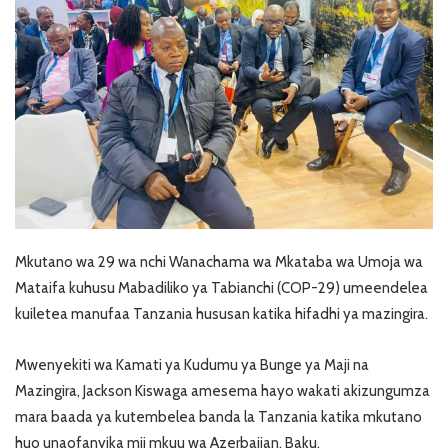
Mkutano wa 29 wa nchi Wanachama wa Mkataba wa Umoja wa
Mataifa kuhusu Mabadiliko ya Tabianchi (COP-29) umeendelea
kuiletea manufaa Tanzania hususan katika hifadhi ya mazingira.
Mwenyekiti wa Kamati ya Kudumu ya Bunge ya Maji na
Mazingira, Jackson Kiswaga amesema hayo wakati akizungumza
mara baada ya kutembelea banda la Tanzania katika mkutano
huo unaofanyika mji mkuu wa Azerbaijan, Baku.