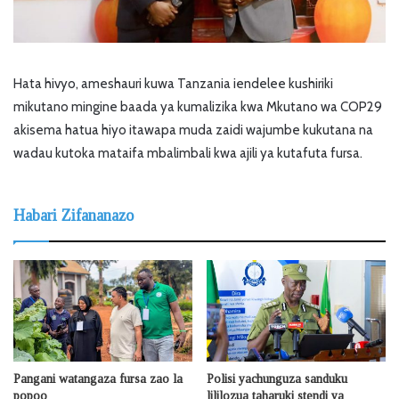
Hata hivyo, ameshauri kuwa Tanzania iendelee kushiriki
mikutano mingine baada ya kumalizika kwa Mkutano wa COP29
akisema hatua hiyo itawapa muda zaidi wajumbe kukutana na
wadau kutoka mataifa mbalimbali kwa ajili ya kutafuta fursa.
Habari Zifananazo
Pangani watangaza fursa zao la
Polisi yachunguza sanduku
popoo
lililozua taharuki stendi ya