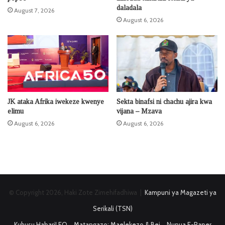
daladala
August 7, 2026
August 6, 2026
JK ataka Afrika iwekeze kwenye
Sekta binafsi ni chachu ajira kwa
elimu
vijana – Mzava
August 6, 2026
August 6, 2026
© Copyright 2026, Haki Zote Zimehifadhiwa |
Kampuni ya Magazeti ya
Serikali (TSN)
Kuhusu HabariLEO
Matangazo: Maelekezo & Bei
Nunua E-Paper