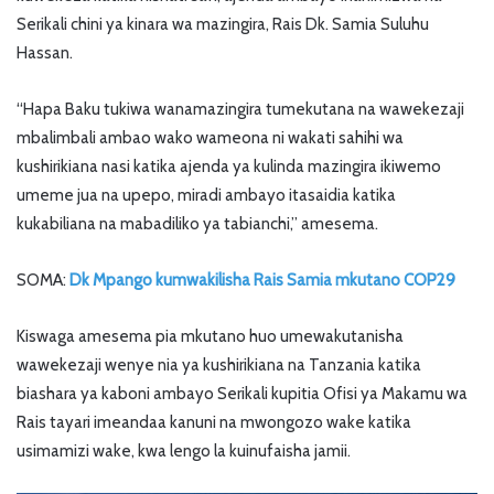
Serikali chini ya kinara wa mazingira, Rais Dk. Samia Suluhu
Hassan.
“Hapa Baku tukiwa wanamazingira tumekutana na wawekezaji
mbalimbali ambao wako wameona ni wakati sahihi wa
kushirikiana nasi katika ajenda ya kulinda mazingira ikiwemo
umeme jua na upepo, miradi ambayo itasaidia katika
kukabiliana na mabadiliko ya tabianchi,” amesema.
SOMA:
Dk Mpango kumwakilisha Rais Samia mkutano COP29
Kiswaga amesema pia mkutano huo umewakutanisha
wawekezaji wenye nia ya kushirikiana na Tanzania katika
biashara ya kaboni ambayo Serikali kupitia Ofisi ya Makamu wa
Rais tayari imeandaa kanuni na mwongozo wake katika
usimamizi wake, kwa lengo la kuinufaisha jamii.