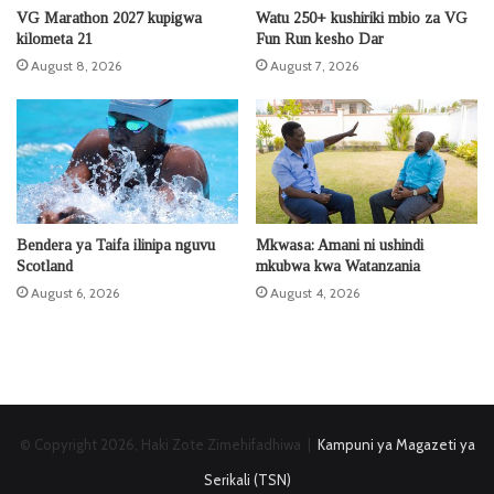
VG Marathon 2027 kupigwa
Watu 250+ kushiriki mbio za VG
kilometa 21
Fun Run kesho Dar
August 8, 2026
August 7, 2026
Bendera ya Taifa ilinipa nguvu
Mkwasa: Amani ni ushindi
Scotland
mkubwa kwa Watanzania
August 6, 2026
August 4, 2026
© Copyright 2026, Haki Zote Zimehifadhiwa |
Kampuni ya Magazeti ya
Serikali (TSN)