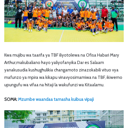
Kwa mujibu wa taarifa ya TBF iliyotolewa na Ofisa Habari Mary
Arthur,makubaliano hayo yaliyofanyika Dar es Salaam
yanakusudia kushughulikia changamoto zinazokabili vituo vya
mafunzo ya mpira wa kikapu vinavyosimamiwa na TBF, ikiwemo
upungufu wa vifaa na hitaji la wakufunzi wa Kitaalamu.
SOMA:
Mzumbe waandaa tamasha kuibua vipaji