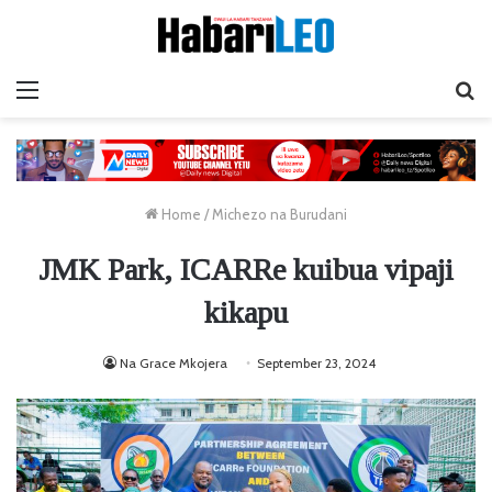
Menu
Ta
Home
/
Michezo na Burudani
JMK Park, ICARRe kuibua vipaji
kikapu
Na Grace Mkojera
September 23, 2024