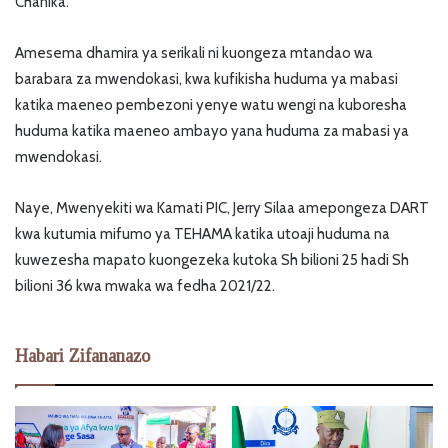
Chanika.
Amesema dhamira ya serikali ni kuongeza mtandao wa
barabara za mwendokasi, kwa kufikisha huduma ya mabasi
katika maeneo pembezoni yenye watu wengi na kuboresha
huduma katika maeneo ambayo yana huduma za mabasi ya
mwendokasi.
Naye, Mwenyekiti wa Kamati PIC, Jerry Silaa amepongeza DART
kwa kutumia mifumo ya TEHAMA katika utoaji huduma na
kuwezesha mapato kuongezeka kutoka Sh bilioni 25 hadi Sh
bilioni 36 kwa mwaka wa fedha 2021/22.
Habari Zifananazo