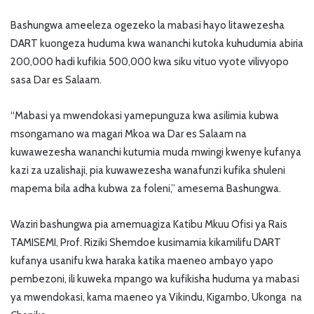
Bashungwa ameeleza ogezeko la mabasi hayo litawezesha
DART kuongeza huduma kwa wananchi kutoka kuhudumia abiria
200,000 hadi kufikia 500,000 kwa siku vituo vyote vilivyopo
sasa Dar es Salaam.
“Mabasi ya mwendokasi yamepunguza kwa asilimia kubwa
msongamano wa magari Mkoa wa Dar es Salaam na
kuwawezesha wananchi kutumia muda mwingi kwenye kufanya
kazi za uzalishaji, pia kuwawezesha wanafunzi kufika shuleni
mapema bila adha kubwa za foleni,” amesema Bashungwa.
Waziri bashungwa pia amemuagiza Katibu Mkuu Ofisi ya Rais
TAMISEMI, Prof. Riziki Shemdoe kusimamia kikamilifu DART
kufanya usanifu kwa haraka katika maeneo ambayo yapo
pembezoni, ili kuweka mpango wa kufikisha huduma ya mabasi
ya mwendokasi, kama maeneo ya Vikindu, Kigambo, Ukonga na