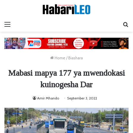
Menu
Ta
Home
/
Biashara
Mabasi mapya 177 ya mwendokasi
kuinogesha Dar
Amir Mhando
September 3, 2022