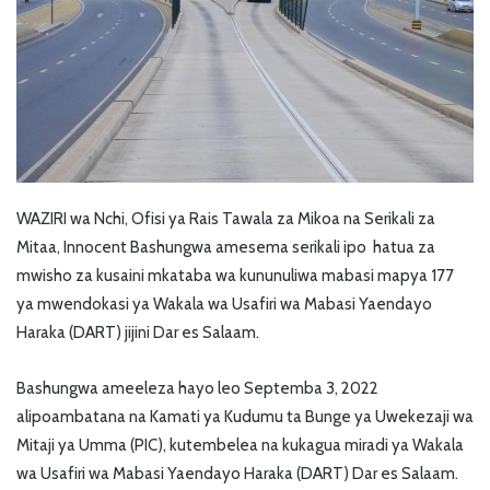
WAZIRI wa Nchi, Ofisi ya Rais Tawala za Mikoa na Serikali za
Mitaa, Innocent Bashungwa amesema serikali ipo hatua za
mwisho za kusaini mkataba wa kununuliwa mabasi mapya 177
ya mwendokasi ya Wakala wa Usafiri wa Mabasi Yaendayo
Haraka (DART) jijini Dar es Salaam.
Bashungwa ameeleza hayo leo Septemba 3, 2022
alipoambatana na Kamati ya Kudumu ta Bunge ya Uwekezaji wa
Mitaji ya Umma (PIC), kutembelea na kukagua miradi ya Wakala
wa Usafiri wa Mabasi Yaendayo Haraka (DART) Dar es Salaam.