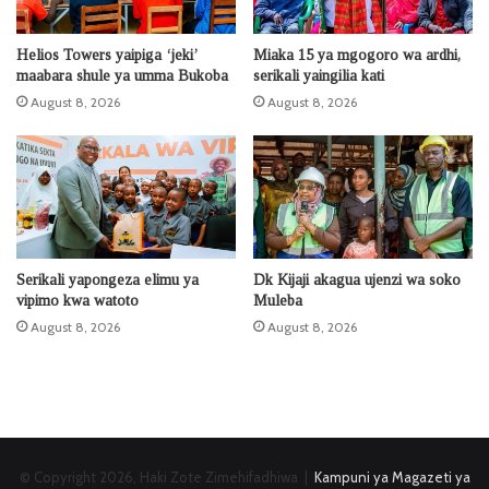
Helios Towers yaipiga ‘jeki’
Miaka 15 ya mgogoro wa ardhi,
maabara shule ya umma Bukoba
serikali yaingilia kati
August 8, 2026
August 8, 2026
Serikali yapongeza elimu ya
Dk Kijaji akagua ujenzi wa soko
vipimo kwa watoto
Muleba
August 8, 2026
August 8, 2026
© Copyright 2026, Haki Zote Zimehifadhiwa |
Kampuni ya Magazeti ya