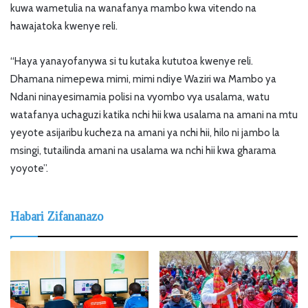
kuwa wametulia na wanafanya mambo kwa vitendo na
hawajatoka kwenye reli.
“Haya yanayofanywa si tu kutaka kututoa kwenye reli.
Dhamana nimepewa mimi, mimi ndiye Waziri wa Mambo ya
Ndani ninayesimamia polisi na vyombo vya usalama, watu
watafanya uchaguzi katika nchi hii kwa usalama na amani na mtu
yeyote asijaribu kucheza na amani ya nchi hii, hilo ni jambo la
msingi, tutailinda amani na usalama wa nchi hii kwa gharama
yoyote”.
Habari Zifananazo