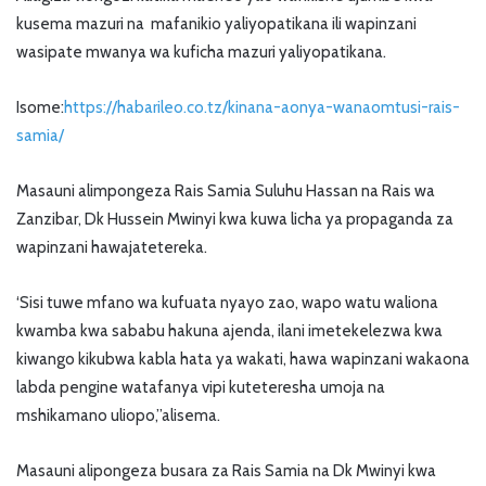
kusema mazuri na mafanikio yaliyopatikana ili wapinzani
wasipate mwanya wa kuficha mazuri yaliyopatikana.
Isome:
https://habarileo.co.tz/kinana-aonya-wanaomtusi-rais-
samia/
Masauni alimpongeza Rais Samia Suluhu Hassan na Rais wa
Zanzibar, Dk Hussein Mwinyi kwa kuwa licha ya propaganda za
wapinzani hawajatetereka.
‘Sisi tuwe mfano wa kufuata nyayo zao, wapo watu waliona
kwamba kwa sababu hakuna ajenda, ilani imetekelezwa kwa
kiwango kikubwa kabla hata ya wakati, hawa wapinzani wakaona
labda pengine watafanya vipi kuteteresha umoja na
mshikamano uliopo,”alisema.
Masauni alipongeza busara za Rais Samia na Dk Mwinyi kwa