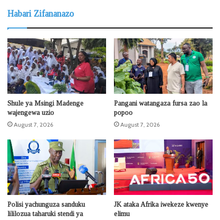
Habari Zifananazo
Shule ya Msingi Madenge
Pangani watangaza fursa zao la
wajengewa uzio
popoo
August 7, 2026
August 7, 2026
Polisi yachunguza sanduku
JK ataka Afrika iwekeze kwenye
lililozua taharuki stendi ya
elimu