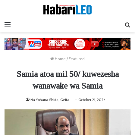
Menu
Ta
Home
/
Featured
Samia atoa mil 50/ kuwezesha
wanawake wa Samia
Na Yohana Shida, Geita.
October 21, 2024