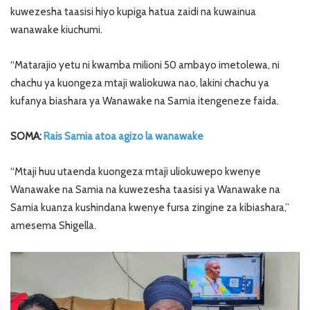
kuwezesha taasisi hiyo kupiga hatua zaidi na kuwainua
wanawake kiuchumi.
“Matarajio yetu ni kwamba milioni 50 ambayo imetolewa, ni
chachu ya kuongeza mtaji waliokuwa nao, lakini chachu ya
kufanya biashara ya Wanawake na Samia itengeneze faida.
SOMA:
Rais Samia atoa agizo la wanawake
“Mtaji huu utaenda kuongeza mtaji uliokuwepo kwenye
Wanawake na Samia na kuwezesha taasisi ya Wanawake na
Samia kuanza kushindana kwenye fursa zingine za kibiashara,”
amesema Shigella.