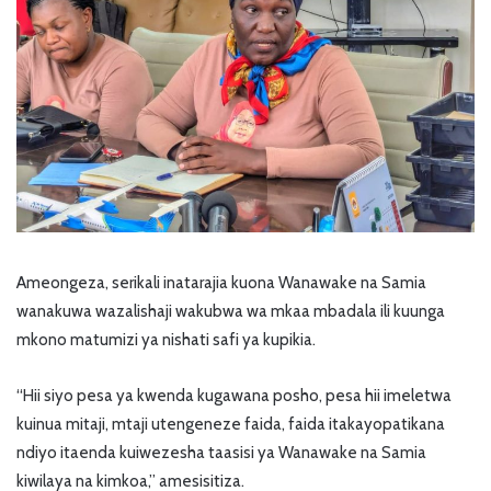
Ameongeza, serikali inatarajia kuona Wanawake na Samia
wanakuwa wazalishaji wakubwa wa mkaa mbadala ili kuunga
mkono matumizi ya nishati safi ya kupikia.
“Hii siyo pesa ya kwenda kugawana posho, pesa hii imeletwa
kuinua mitaji, mtaji utengeneze faida, faida itakayopatikana
ndiyo itaenda kuiwezesha taasisi ya Wanawake na Samia
kiwilaya na kimkoa,” amesisitiza.