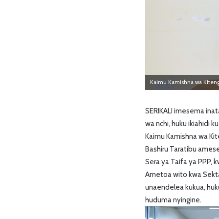
Kaimu Kamishna wa Kitengo 
SERIKALI imesema inat
wa nchi, huku ikiahidi k
Kaimu Kamishna wa Kite
Bashiru Taratibu ames
Sera ya Taifa ya PPP, 
Ametoa wito kwa Sekta 
unaendelea kukua, huk
huduma nyingine.