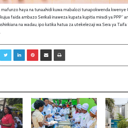
a mafunzo haya na tunaahidi kuwa mabalozi tunapokwenda kwenye Ofi
kujua faida ambazo Serikali inaweza kupata kupitia miradi ya PPP’’
shirikiana na wadau, ipo katika hatua za utekelezaji wa Sera ya Taif
.
Twitter
LinkedIn
Pinterest
Sambaza kupitia barua pepe
Print