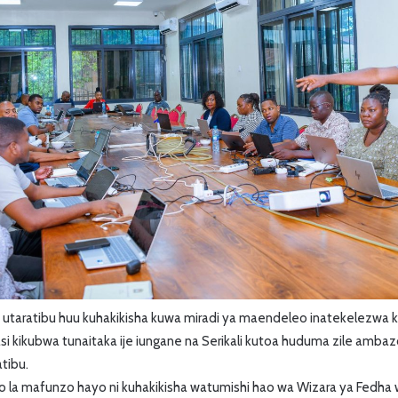
a utaratibu huu kuhakikisha kuwa miradi ya maendeleo inatekelezwa kw
si kikubwa tunaitaka ije iungane na Serikali kutoa huduma zile ambaz
tibu.
la mafunzo hayo ni kuhakikisha watumishi hao wa Wizara ya Fedha 