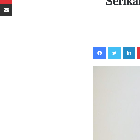
‘Serik
Sambaza kupitia barua pepe
Facebook
Twitter
LinkedIn