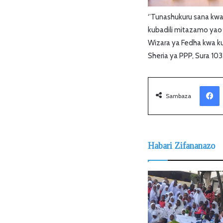
‘’Tunashukuru sana kw
kubadili mitazamo yao 
Wizara ya Fedha kwa ku
Sheria ya PPP, Sura 103
Facebook
Sambaza
Habari Zifananazo