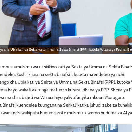
cha Ubia kati ya Sekta ya Umma na Sekta Binafsi (PPP), kutoka Wizara ya Fedha, Bas
ambua umuhimu wa ushirikino kati ya Sekta ya Umma na Sekta Binafs
uendelea kushirikiana na sekta binafsi ili kuleta maendeleo ya nchi.
ngo cha Ubia kati ya Sekta ya Umma na Sekta Binafsi (PPP), kutoka 
ema hayo wakati akifunga mafunzo kuhusu dhana ya PPP, Sheria ya 
kwa maafisa bajeti wa Wizara hiyo yaliyofanyika mkoani Morogoro.
Binafsi kuendelea kuungana na Serikali katika juhudi zake za kuhaki
u wananchi wakipata huduma zote muhimu ikiwemo huduma za Afya, 