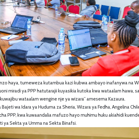
funzo haya, tumeweza kutambua kazi kubwa ambayo inafanywa na Wiz
ni miradi ya PPP hatutarajii kuyasikia kutoka kwa wataalam hawa, sa
kuwajibu wataalam wengine nje ya wizara’’ amesema Kazaura.
Bajeti wa Idara ya Huduma za Sheria, Wizara ya Fedha, Angelina Ch
o cha PPP, kwa kuwaandalia mafuzo hayo muhimu huku akiahidi kuendel
i ya Sekta ya Umma na Sekta Binafsi.