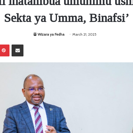
ali inatambua umuhimu ushi
Sekta ya Umma, Binafsi’
Wizara ya Fedha
March 21, 2025
Pinterest
Sambaza kupitia barua pepe