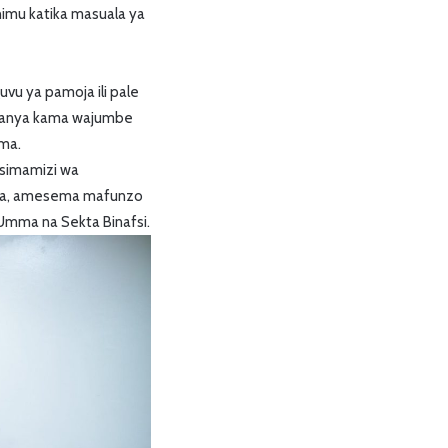
himu katika masuala ya
vu ya pamoja ili pale
ufanya kama wajumbe
ema.
Usimamizi wa
aura, amesema mafunzo
mma na Sekta Binafsi.