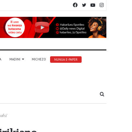
Facebook
Twitter
YouTube
Instagram
A
MADINI
MICHEZO
NUNUA E-PAPER
Tafuta
afsi’