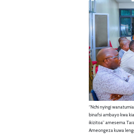
‘’Nchi nyingi wanatumi
binafsi ambayo kwa kia
ikizitoa’’ amesema Tara
Ameongeza kuwa lengo 