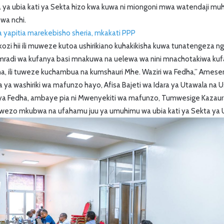
 ya ubia kati ya Sekta hizo kwa kuwa ni miongoni mwa watendaji mu
 wa nchi.
 yapitia marekebisho sheria, mkakati PPP
zi hii ili muweze kutoa ushirikiano kuhakikisha kuwa tunatengeza ngu
radi wa kufanya basi mnakuwa na uelewa wa nini mnachotakiwa k
a, ili tuweze kuchambua na kumshauri Mhe. Waziri wa Fedha,’’ Ames
ya washiriki wa mafunzo hayo, Afisa Bajeti wa Idara ya Utawala na 
a ya Fedha, ambaye pia ni Mwenyekiti wa mafunzo, Tumwesige Kaz
ezo mkubwa na ufahamu juu ya umuhimu wa ubia kati ya Sekta ya U