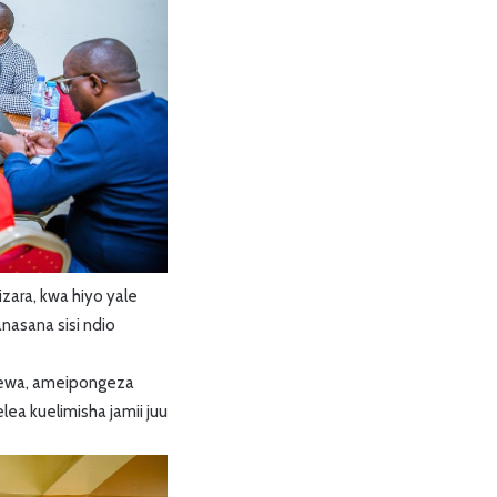
ara, kwa hiyo yale
nasana sisi ndio
ilewa, ameipongeza
ea kuelimisha jamii juu