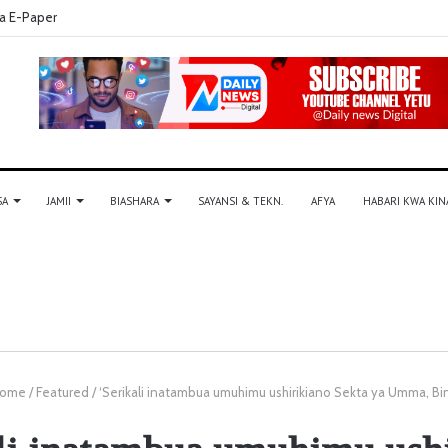
a E-Paper
SA
JAMII
BIASHARA
SAYANSI & TEKN.
AFYA
HABARI KWA KIN
ome
/
Featured
/
‘Serikali inatambua umuhimu ushirikiano Sekta ya Umma, Bin