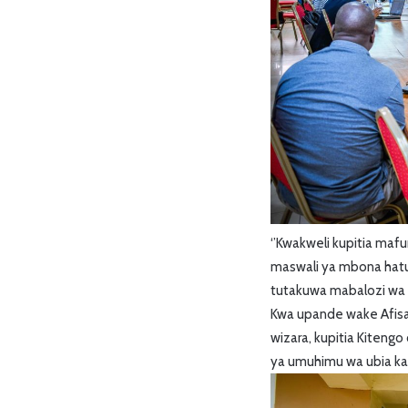
‘’Kwakweli kupitia ma
maswali ya mbona hatuo
tutakuwa mabalozi wa 
Kwa upande wake Afisa 
wizara, kupitia Kiteng
ya umuhimu wa ubia kat