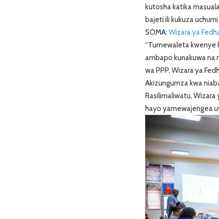
kutosha katika masuala
bajeti ili kukuza uchumi
SOMA:
Wizara ya Fedha
‘’Tumewaleta kwenye ko
ambapo kunakuwa na m
wa PPP, Wizara ya Fedh
Akizungumza kwa niaba 
Rasilimaliwatu, Wizar
hayo yamewajengea uw