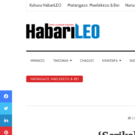
Kuhusu HabariLEO
Matangazo: Maelekezo & Bei
Nunu
MWANZO
TANZANIA
CHAGUZI
KIMATAIFA
SIA
MATANGAZO: MAELEKEZO & BEI
Facebook
Twitter
LinkedIn
H
Pinterest