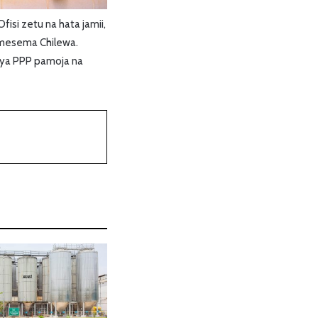
si zetu na hata jamii,
 amesema Chilewa.
a ya PPP pamoja na