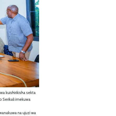
a kuishirikisha sekta
o Serikali imekuwa
wanakuwa na ujuzi wa