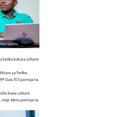
hiru Taratibu.
i katika kukuza uchumi
Wizara ya Fedha,
PPP Sura 103 pamoja na
kisha kuwa uchumi
maji, elimu pamoja na