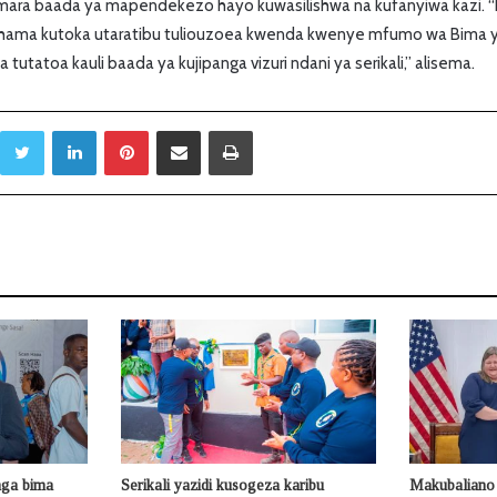
ara baada ya mapendekezo hayo kuwasilishwa na kufanyiwa kazi.
uhama kutoka utaratibu tuliouzoea kwenda kwenye mfumo wa Bima 
na tutatoa kauli baada ya kujipanga vizuri ndani ya serikali,” alisema.
Twitter
LinkedIn
Pinterest
Sambaza kupitia barua pepe
Print
nga bima
Serikali yazidi kusogeza karibu
Makubaliano 