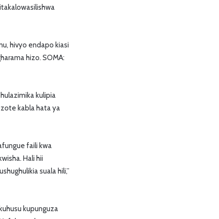
takalowasilishwa
, hivyo endapo kiasi
 gharama hizo. SOMA:
ulazimika kulipia
 zote kabla hata ya
fungue faili kwa
isha. Hali hii
hughulikia suala hili,”
i kuhusu kupunguza