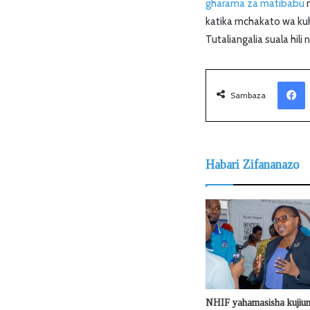
gharama za matibabu
m
katika mchakato wa k
Tutaliangalia suala hili 
Facebook
Sambaza
Habari Zifananazo
NHIF yahamasisha kujiu