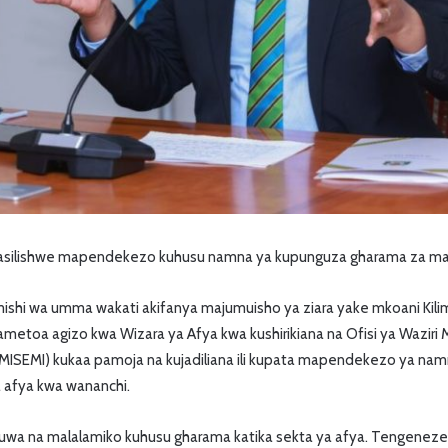
wasilishwe mapendekezo kuhusu namna ya kupunguza gharama za ma
shi wa umma wakati akifanya majumuisho ya ziara yake mkoani Kilim
etoa agizo kwa Wizara ya Afya kwa kushirikiana na Ofisi ya Waziri
TAMISEMI) kukaa pamoja na kujadiliana ili kupata mapendekezo ya na
 afya kwa wananchi.
kuwa na malalamiko kuhusu gharama katika sekta ya afya. Tengene