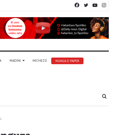
Facebook
Twitter
YouTube
Instagram
A
MADINI
MICHEZO
NUNUA E-PAPER
Tafuta
u