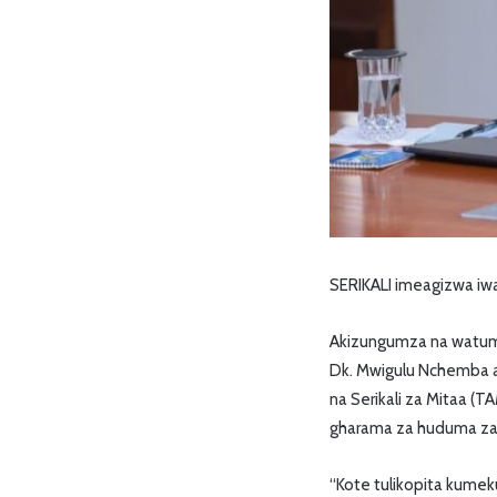
SERIKALI imeagizwa i
Akizungumza na watumi
Dk. Mwigulu Nchemba am
na Serikali za Mitaa (
gharama za huduma za
“Kote tulikopita kume