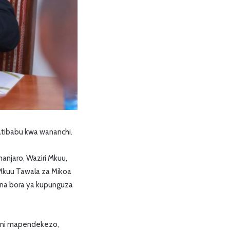
tibabu kwa wananchi.
anjaro, Waziri Mkuu,
 Mkuu Tawala za Mikoa
mna bora ya kupunguza
zeni mapendekezo,