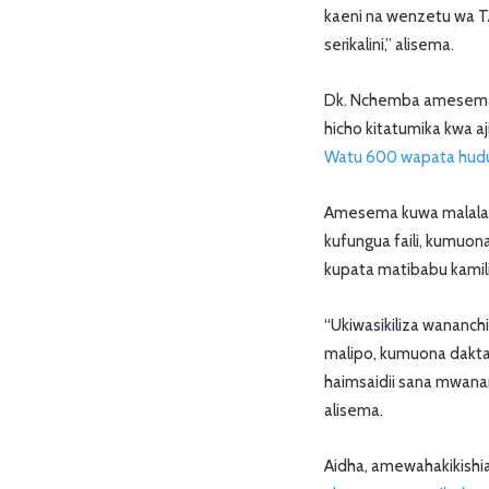
kaeni na wenzetu wa T
serikalini,” alisema.
Dk. Nchemba amesema k
hicho kitatumika kwa a
Watu 600 wapata hudum
Amesema kuwa malalami
kufungua faili, kumuon
kupata matibabu kamili
“Ukiwasikiliza wananch
malipo, kumuona daktari
haimsaidii sana mwananch
alisema.
Aidha, amewahakikishia