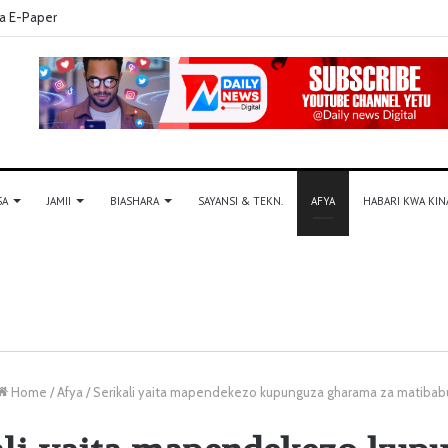
a E-Paper
SA
JAMII
BIASHARA
SAYANSI & TEKN.
AFYA
HABARI KWA KIN
Home
/
Afya
/
Serikali yaita mapendekezo kupunguza gharama za matibab