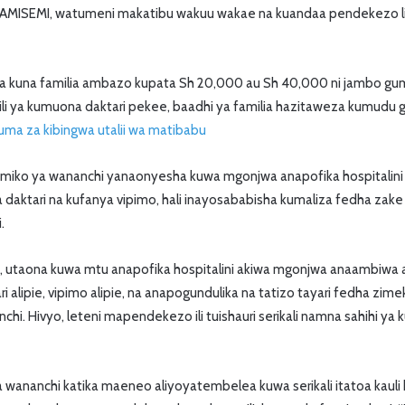
AMISEMI, watumeni makatibu wakuu wakae na kuandaa pendekezo li
una familia ambazo kupata Sh 20,000 au Sh 40,000 ni jambo gumu
jili ya kumuona daktari pekee, baadhi ya familia hazitaweza kumudu
a za kibingwa utalii wa matibabu
ko ya wananchi yanaonyesha kuwa mgonjwa anapofika hospitalini h
a daktari na kufanya vipimo, hali inayosababisha kumaliza fedha zake
.
i, utaona kuwa mtu anapofika hospitalini akiwa mgonjwa anaambiwa a
 alipie, vipimo alipie, na anapogundulika na tatizo tayari fedha zimekw
i. Hivyo, leteni mapendekezo ili tuishauri serikali namna sahihi ya kus
 wananchi katika maeneo aliyoyatembelea kuwa serikali itatoa kaul