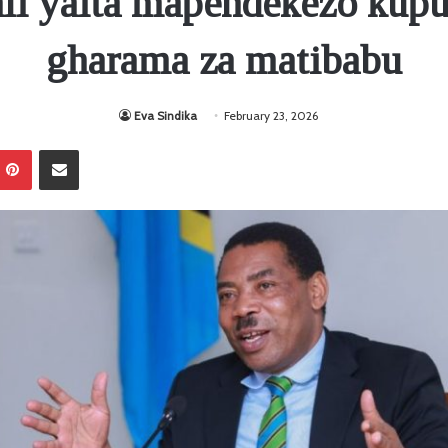
ali yaita mapendekezo kup
gharama za matibabu
Eva Sindika
February 23, 2026
Pinterest
Sambaza kupitia barua pepe