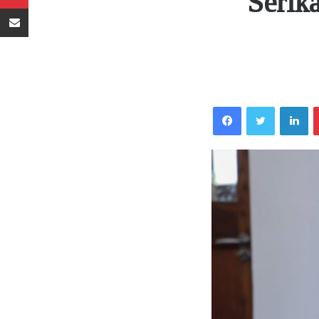
Serik
Sambaza kupitia barua pepe
Facebook
Twitter
LinkedIn