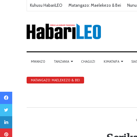
Kuhusu HabariLEO
Matangazo: Maelekezo & Bei
Nunu
MWANZO
TANZANIA
CHAGUZI
KIMATAIFA
SIA
MATANGAZO: MAELEKEZO & BEI
Facebook
Twitter
LinkedIn
Pinterest