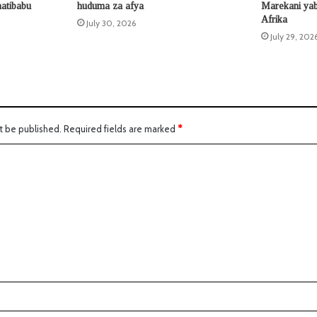
atibabu
huduma za afya
Marekani yab
Afrika
July 30, 2026
July 29, 202
t be published.
Required fields are marked
*