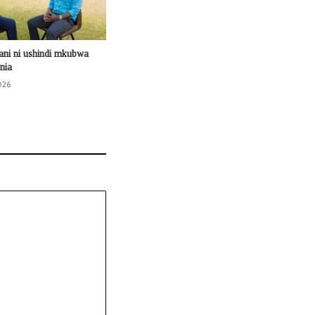
ni ni ushindi mkubwa
nia
026