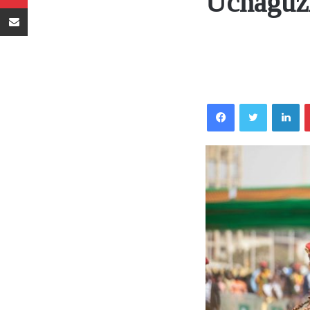
Uchaguzi
Sambaza kupitia barua pepe
Facebook
Twitter
LinkedIn