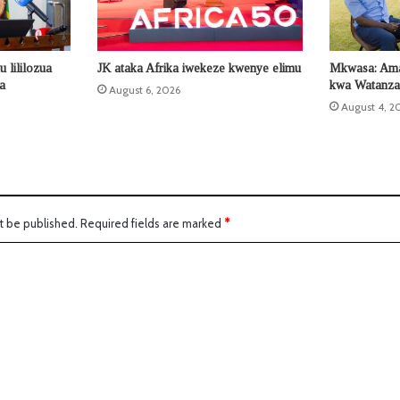
 lililozua
JK ataka Afrika iwekeze kwenye elimu
Mkwasa: Ama
la
kwa Watanza
August 6, 2026
August 4, 2
t be published.
Required fields are marked
*