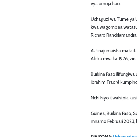
vya umoja huo.
Uchaguzi wa Tume ya U
kwa wagombea watatu w
Richard Randriamandr
AU inajumuisha mataifa
Afrika mwaka 1976, zinaz
Burkina Faso ilifungiw
Ibrahim Traoré kumpind
Nchi hiyo iliwahi pia
Guinea, Burkina Faso,
mnamo Februari 2023, l