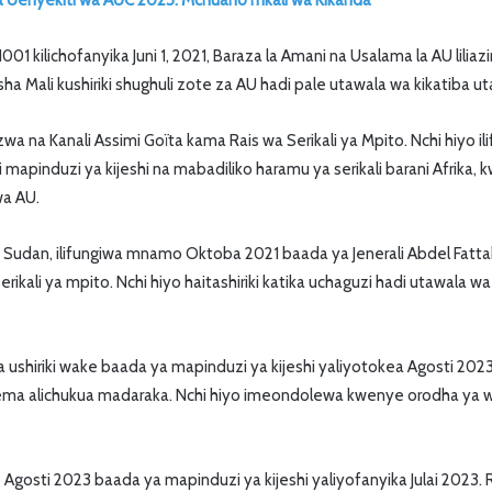
 Uenyekiti wa AUC 2025: Mchuano mkali wa Kikanda
001 kilichofanyika Juni 1, 2021, Baraza la Amani na Usalama la AU lilia
ha Mali kushiriki shughuli zote za AU hadi pale utawala wa kikatiba 
wa na Kanali Assimi Goïta kama Rais wa Serikali ya Mpito. Nchi hiyo i
li mapinduzi ya kijeshi na mabadiliko haramu ya serikali barani Afrika,
wa AU.
Sudan, ilifungiwa mnamo Oktoba 2021 baada ya Jenerali Abdel Fatta
ikali ya mpito. Nchi hiyo haitashiriki katika uchaguzi hadi utawala wa 
a ushiriki wake baada ya mapinduzi ya kijeshi yaliyotokea Agosti 20
guema alichukua madaraka. Nchi hiyo imeondolewa kwenye orodha ya w
 Agosti 2023 baada ya mapinduzi ya kijeshi yaliyofanyika Julai 2023