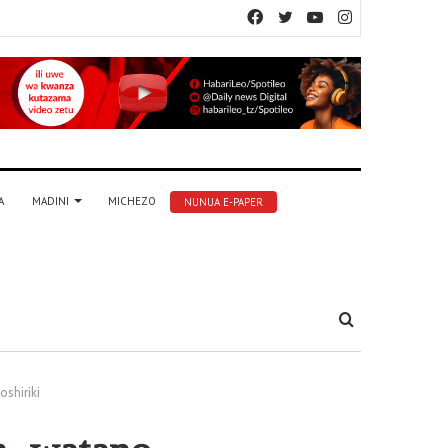
Facebook
Twitter
YouTube
Instagram
A
MADINI
MICHEZO
NUNUA E-PAPER
Tafuta
shiriki