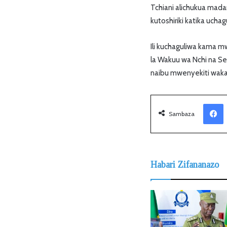
Tchiani alichukua madar
kutoshiriki katika ucha
Ili kuchaguliwa kama m
la Wakuu wa Nchi na S
naibu mwenyekiti wakat
Facebook
Sambaza
Habari Zifananazo