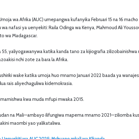
moja wa Afrika (AUC) umepangwa kufanyika Februari 15 na 16 macho
a nafasi ya uenyekiti: Raila Odinga wa Kenya, Mahmoud Ali Youssou
ato wa Madagascar.
 55, yaliyogawanywa katika kanda tano za kijiografia zilizobainishwa
oakisi nchi zote za bara la Afrika.
a ushiriki wake katika umoja huo mnamo Januari 2022 baada ya wanaj
ua rais aliyechaguliwa kidemokrasia.
 kusimamishwa kwa muda mfupi mwaka 2015.
 Sudan na Mali—ambayo ilifungiwa mapema mnamo 2021—ziliomba kus
akini maombi yao yalikataliwa.