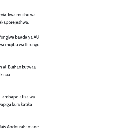
zimia, kwa mujibu wa
utakaporejeshwa.
lifungiwa baada ya AU
 kwa mujibu wa Kifungu
h al-Burhan kutwaa
kiraia
23, ambapo afisa wa
apiga kura katika
. Rais Abdourahamane