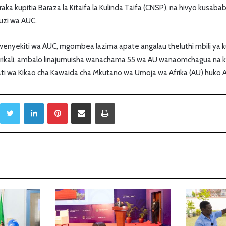
aka kupitia Baraza la Kitaifa la Kulinda Taifa (CNSP), na hivyo kusabab
guzi wa AUC.
wenyekiti wa AUC, mgombea lazima apate angalau theluthi mbili ya 
erikali, ambalo linajumuisha wanachama 55 wa AU wanaomchagua na
i wa Kikao cha Kawaida cha Mkutano wa Umoja wa Afrika (AU) huko A
Twitter
LinkedIn
Pinterest
Sambaza kupitia barua pepe
Print