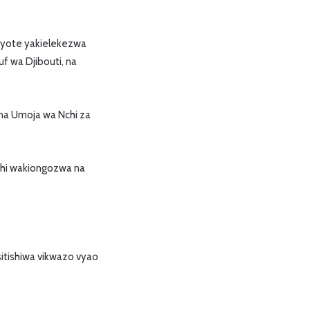
 yote yakielekezwa
f wa Djibouti, na
 na Umoja wa Nchi za
eshi wakiongozwa na
itishiwa vikwazo vyao