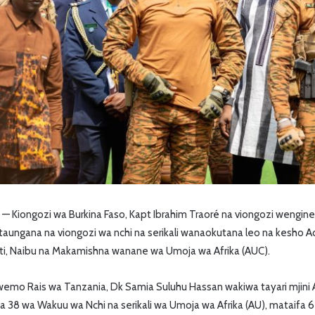
— Kiongozi wa Burkina Faso, Kapt Ibrahim Traoré na viongozi wengin
taungana na viongozi wa nchi na serikali wanaokutana leo na kesho Ad
i, Naibu na Makamishna wanane wa Umoja wa Afrika (AUC).
wemo Rais wa Tanzania, Dk Samia Suluhu Hassan wakiwa tayari mjini A
38 wa Wakuu wa Nchi na serikali wa Umoja wa Afrika (AU), mataifa 6