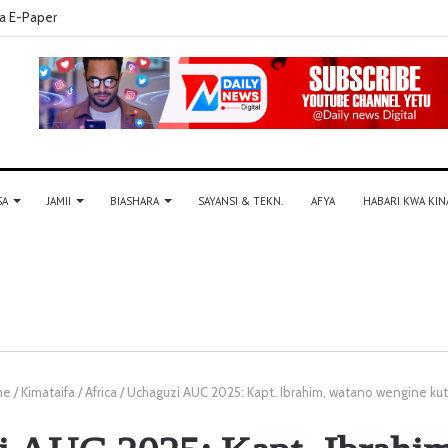
a E-Paper
SA
JAMII
BIASHARA
SAYANSI & TEKN.
AFYA
HABARI KWA KIN
me
/
Kimataifa
/
Africa
/
Uchaguzi AUC 2025: Kapt. Ibrahim, watano wengine kuto