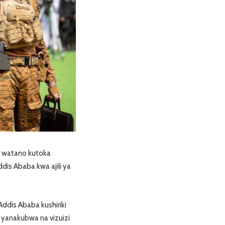
e watano kutoka
dis Ababa kwa ajili ya
ddis Ababa kushiriki
 yanakubwa na vizuizi