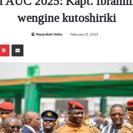
 AUC 2025: Kapt. Ibrahi
wengine kutoshiriki
Mwandishi Wetu
February 15, 2025
Pinterest
Sambaza kupitia barua pepe