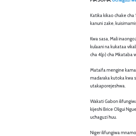
PIA SOMA:
Uchaguzi wa
Katika kikao chake cha 1
kanuni zake, kuisimamis
Kwa sasa, Mali inaongoz
kulaani na kukataa vika
cha 4(p) cha Mkataba 
Mataifa mengine kama 
madaraka kutoka kwa ser
utakaporejeshwa.
Wakati Gabon ilifungiw
kijeshi Brice Oligui N
uchaguzi huu.
Niger ilifungiwa mnamo