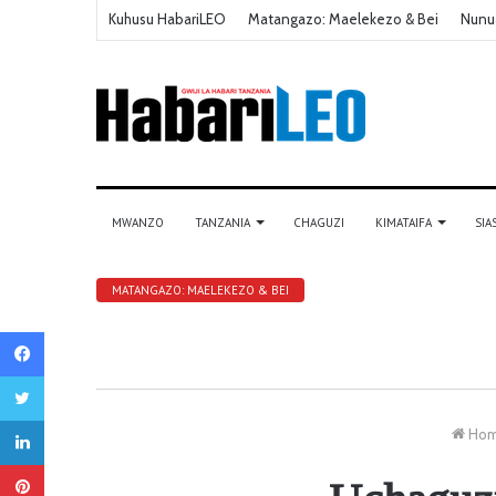
Kuhusu HabariLEO
Matangazo: Maelekezo & Bei
Nunu
MWANZO
TANZANIA
CHAGUZI
KIMATAIFA
SIA
MATANGAZO: MAELEKEZO & BEI
Facebook
Twitter
LinkedIn
Ho
Pinterest