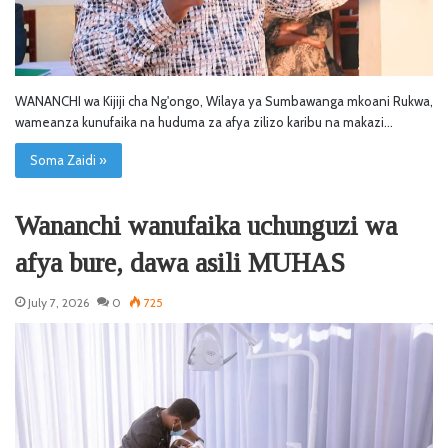
WANANCHI wa Kijiji cha Ng'ongo, Wilaya ya Sumbawanga mkoani Rukwa,
wameanza kunufaika na huduma za afya zilizo karibu na makazi…
Soma Zaidi »
Wananchi wanufaika uchunguzi wa
afya bure, dawa asili MUHAS
July 7, 2026
0
725