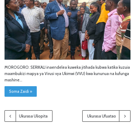
MOROGORO: SERIKALI inaendelea kuweka jitihada kubwa katika kuzuia
maambukizi mapya ya Virusi vya Ukimwi (VVU) kwa kununua na kufunga
mashine…
Soma Zaidi »
Ukurasa Uliopita
Ukurasa Ufuatao