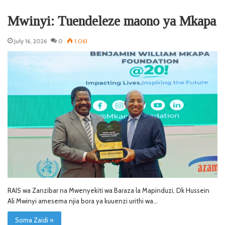
Mwinyi: Tuendeleze maono ya Mkapa
July 16, 2026
0
1,061
RAIS wa Zanzibar na Mwenyekiti wa Baraza la Mapinduzi, Dk Hussein
Ali Mwinyi amesema njia bora ya kuuenzi urithi wa…
Soma Zaidi »