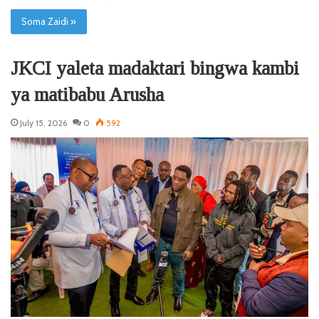
Soma Zaidi »
JKCI yaleta madaktari bingwa kambi
ya matibabu Arusha
July 15, 2026
0
592