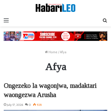
Menu
Ta
Home
/
Afya
Afya
Ongezeko la wagonjwa, madaktari
waongezwa Arusha
July 17, 2026
0
928