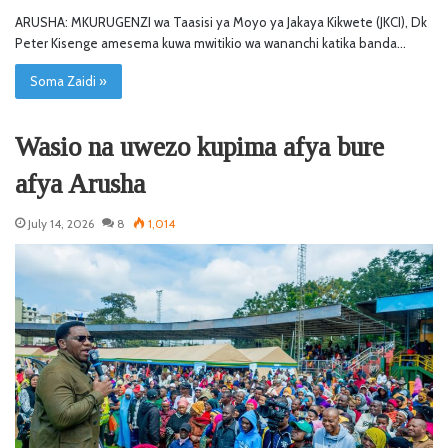
ARUSHA: MKURUGENZI wa Taasisi ya Moyo ya Jakaya Kikwete (JKCI), Dk
Peter Kisenge amesema kuwa mwitikio wa wananchi katika banda…
Soma Zaidi »
Wasio na uwezo kupima afya bure
afya Arusha
July 14, 2026
8
1,014