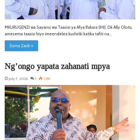
MKURUGENZI wa Sayansi wa Taasisi ya Afya Ifakara (IHI), Dk Ally Olotu,
amesema taasisi hiyo imeendelea kushiriki katika tafiti na…
Soma Zaidi »
Ng’ongo yapata zahanati mpya
July 7, 2026
1
1,191