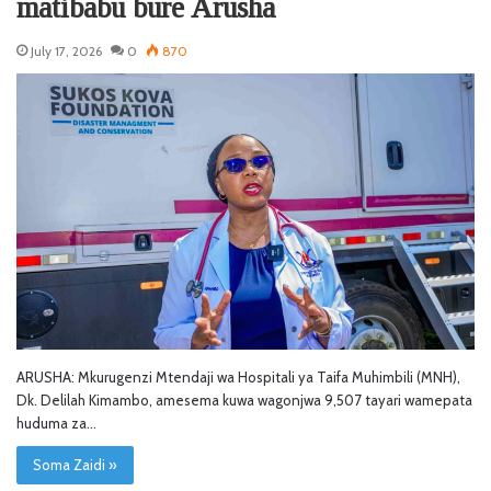
matibabu bure Arusha
July 17, 2026
0
870
ARUSHA: Mkurugenzi Mtendaji wa Hospitali ya Taifa Muhimbili (MNH),
Dk. Delilah Kimambo, amesema kuwa wagonjwa 9,507 tayari wamepata
huduma za…
Soma Zaidi »