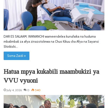
DAR ES SALAAM: WANANCHI wameendelea kunufaika na huduma
mbalimbali za afya zinazotolewa na Chuo Kikuu cha Afya na Sayansi
Shirikishi…
Soma Zaidi »
Hatua mpya kukabili maambukizi ya
VVU vyuoni
July 4, 2026
0
540