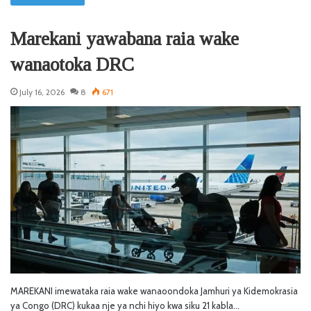
Marekani yawabana raia wake
wanaotoka DRC
July 16, 2026
8
671
MAREKANI imewataka raia wake wanaoondoka Jamhuri ya Kidemokrasia
ya Congo (DRC) kukaa nje ya nchi hiyo kwa siku 21 kabla…