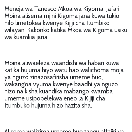
Meneja wa Tanesco Mkoa wa Kigoma, Jafari
Mpina alisema mjini Kigoma jana kuwa tukio
hilo limetokea kwenye Kijiji cha Itumbiko
wilayani Kakonko katika Mkoa wa Kigoma usiku
wa kuamkia jana.
Mpina aliwaeleza waandishi wa habari kuwa
katika hujuma hiyo watu hao walichoma moja
ya nguzo zinazosafirisha umeme huo,
wakang’oa vyuma kwenye baadhi ya nguzo
hizo na kisha kuandika mabango kwamba
umeme usipopelekwa eneo la Kijiji cha
Itumbuko hujuma hizo hazitaisha.
Alisema walizima umeme huo tangu alfajiri ya