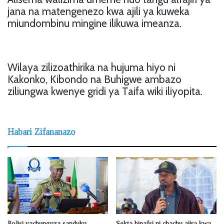
jana na matengenezo kwa ajili ya kuweka
miundombinu mingine ilikuwa imeanza.
Wilaya zilizoathirika na hujuma hiyo ni
Kakonko, Kibondo na Buhigwe ambazo
ziliungwa kwenye gridi ya Taifa wiki iliyopita.
Habari Zifananazo
Polisi yachunguza sanduku
Sekta binafsi ni chachu ajira kwa