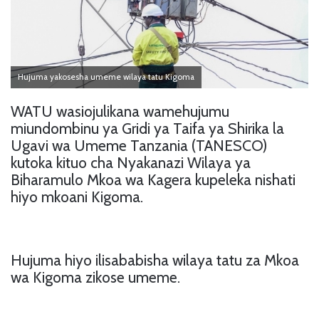
Hujuma yakosesha umeme wilaya tatu Kigoma
WATU wasiojulikana wamehujumu
miundombinu ya Gridi ya Taifa ya Shirika la
Ugavi wa Umeme Tanzania (TANESCO)
kutoka kituo cha Nyakanazi Wilaya ya
Biharamulo Mkoa wa Kagera kupeleka nishati
hiyo mkoani Kigoma.
Hujuma hiyo ilisababisha wilaya tatu za Mkoa
wa Kigoma zikose umeme.