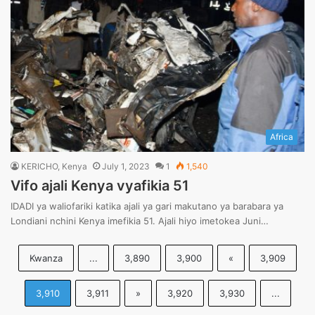
Africa
KERICHO, Kenya
July 1, 2023
1
1,540
Vifo ajali Kenya vyafikia 51
IDADI ya waliofariki katika ajali ya gari makutano ya barabara ya
Londiani nchini Kenya imefikia 51. Ajali hiyo imetokea Juni…
Kwanza
...
3,890
3,900
«
3,909
3,910
3,911
»
3,920
3,930
...