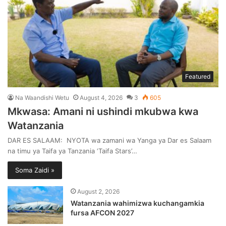
Featured
Na Waandishi Wetu
August 4, 2026
3
605
Mkwasa: Amani ni ushindi mkubwa kwa
Watanzania
DAR ES SALAAM: NYOTA wa zamani wa Yanga ya Dar es Salaam
na timu ya Taifa ya Tanzania ‘Taifa Stars’…
Soma Zaidi »
August 2, 2026
Watanzania wahimizwa kuchangamkia
fursa AFCON 2027