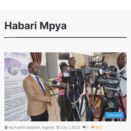
Habari Mpya
Tanzania
Na Fadhili abdallah, Kigoma
July 1, 2023
1
905