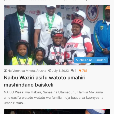
Michezo na Burudani
Na Veronica Mheta, Arusha
July 1, 2023
1
781
Naibu Waziri asifu watoto umahiri
mashindano baiskeli
NAIBU Waziri wa Habari, Sanaa na Utamaduni, Hamisi Mwijuma
amewasifu watoto watatu wa familia moja baada ya kuonyesha
umahiri wao…