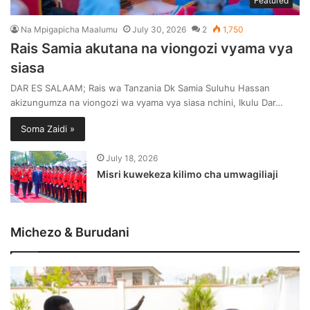
Featured
Na Mpigapicha Maalumu
July 30, 2026
2
1,750
Rais Samia akutana na viongozi vyama vya
siasa
DAR ES SALAAM; Rais wa Tanzania Dk Samia Suluhu Hassan
akizungumza na viongozi wa vyama vya siasa nchini, Ikulu Dar…
Soma Zaidi »
July 18, 2026
Misri kuwekeza kilimo cha umwagiliaji
Michezo & Burudani