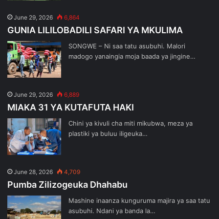
June 29, 2026
6,864
GUNIA LILILOBADILI SAFARI YA MKULIMA
SONGWE – Ni saa tatu asubuhi. Malori
madogo yanaingia moja baada ya jingine…
June 29, 2026
6,889
MIAKA 31 YA KUTAFUTA HAKI
Chini ya kivuli cha miti mikubwa, meza ya
plastiki ya buluu iligeuka…
June 28, 2026
4,709
Pumba Zilizogeuka Dhahabu
Mashine inaanza kunguruma majira ya saa tatu
asubuhi. Ndani ya banda la…