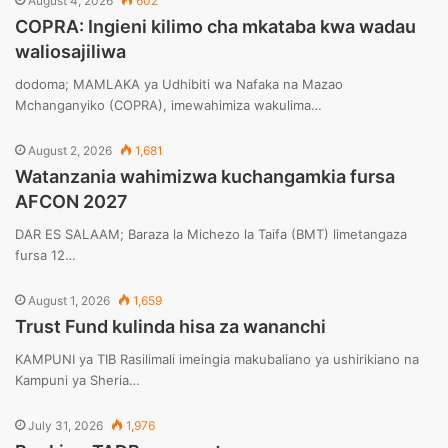
August 4, 2026
602
COPRA: Ingieni kilimo cha mkataba kwa wadau
waliosajiliwa
dodoma; MAMLAKA ya Udhibiti wa Nafaka na Mazao
Mchanganyiko (COPRA), imewahimiza wakulima…
August 2, 2026
1,681
Watanzania wahimizwa kuchangamkia fursa
AFCON 2027
DAR ES SALAAM; Baraza la Michezo la Taifa (BMT) limetangaza
fursa 12…
August 1, 2026
1,659
Trust Fund kulinda hisa za wananchi
KAMPUNI ya TIB Rasilimali imeingia makubaliano ya ushirikiano na
Kampuni ya Sheria…
July 31, 2026
1,976