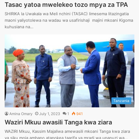
Tasac yatoa mwelekeo tozo mpya za TPA
SHIRIKA la Uwakala wa Meli nchini (TASAC) limesema litazingatia
maoni yaliyotolewa na wadau wa usafirishaji majini mkoani Kigoma
kuhusiana na…
Tanzania
Amina Omary
July 1, 2023
1
941
Waziri Mkuu awasili Tanga kwa ziara
WAZIRI Mkuu, Kassim Majaliwa amewasili mkoani Tanga kwa ziara
ya siku moja ambapo atapokea taarifa ya mradi wa upanuzi wa…